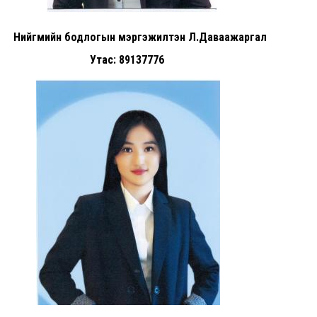
Нийгмийн бодлогын мэргэжилтэн Л.Даваажаргал
Утас: 89137776