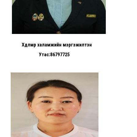
Хөдөлмөр халамжийн мэргэжилтэн
Утас:86797725