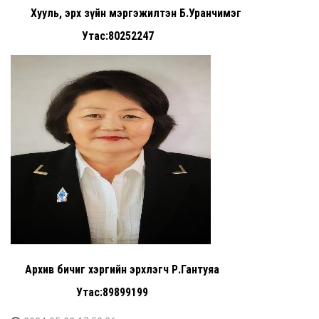
Хууль, эрх зүйн мэргэжилтэн Б.Уранчимэг
Утас:80252247
Архив бичиг хэргийн эрхлэгч Р.Гантуяа
Утас:89899199