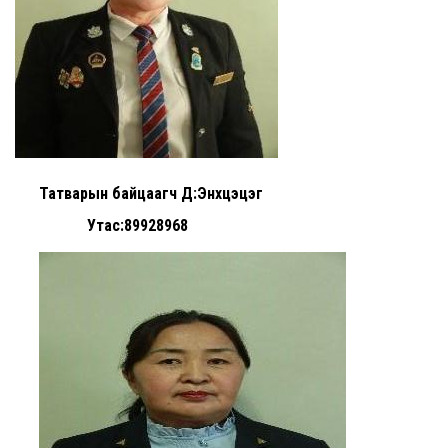
Татварын байцаагч Д:Энхцэцэг
Утас:89928968