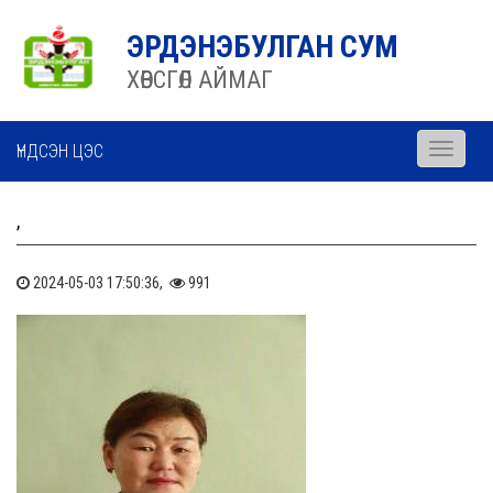
ЭРДЭНЭБУЛГАН СУМ
ХӨВСГӨЛ АЙМАГ
ҮНДСЭН ЦЭС
Toggle
navigati
,
2024-05-03 17:50:36,
991