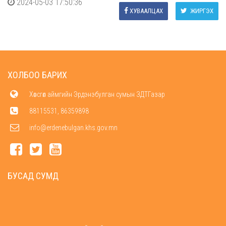
2024-05-03 17:50:36
ХУВААЛЦАХ
ЖИРГЭХ
ХОЛБОО БАРИХ
Хөвсгөл аймгийн Эрдэнэбулган сумын ЗДТГазар
88115531, 86359898
info@erdenebulgan.khs.gov.mn
БУСАД СУМД