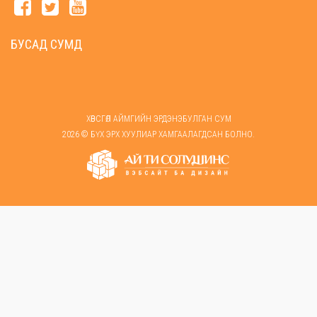
БУСАД СУМД
ХӨВСГӨЛ АЙМГИЙН ЭРДЭНЭБУЛГАН СУМ
2026 © БҮХ ЭРХ ХУУЛИАР ХАМГААЛАГДСАН БОЛНО.