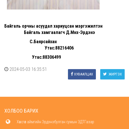
Байгаль орчны асуудал хариуцсан мэргэжилтэн
Байгаль хамгаалагч Д.Мөнх-Эрдэнэ
С.Баярсайхан
Утас:88216406
Утас:88306499
2024-05-03 16:35:51
ХУВААЛЦАХ
ЖИРГЭХ
ХОЛБОО БАРИХ
Хөвсгөл аймгийн Эрдэнэбулган сумын ЗДТГазар