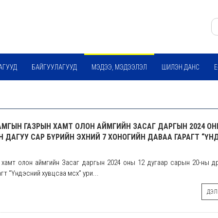
АГУУД
БАЙГУУЛАГУУД
МЭДЭЭ, МЭДЭЭЛЭЛ
ШИЛЭН ДАНС
E
 ТАМГЫН ГАЗРЫН ХАМТ ОЛОН АЙМГИЙН ЗАСАГ ДАРГЫН 2024 ОН
Н ДАГУУ САР БҮРИЙН ЭХНИЙ 7 ХОНОГИЙН ДАВАА ГАРАГТ “Ү
ын хамт олон аймгийн Засаг даргын 2024 оны 12 дугаар сарын 20-ны өд
т “Үндэсний хувцсаа өмсөх” ури...
ДЭЛГ