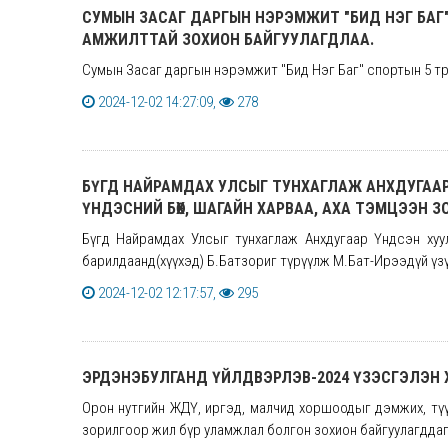
СУМЫН ЗАСАГ ДАРГЫН НЭРЭМЖИТ "БИД НЭГ БАГ" С
АМЖИЛТТАЙ ЗОХИОН БАЙГУУЛАГДЛАА.
Сумын Засаг даргын нэрэмжит "Бид Нэг Баг" спортын 5 төрө
2024-12-02 14:27:09,
278
БҮГД НАЙРАМДАХ УЛСЫГ ТУНХАГЛАЖ АНХДУГААР
ҮНДЭСНИЙ БӨХ, ШАГАЙН ХАРВАА, АХА ТЭМЦЭЭН 
Бүгд Найрамдах Улсыг тунхаглаж Анхдугаар Үндсэн хуул
барилдаанд(хүүхэд) Б.Батзориг түрүүлж М.Бат-Ирээдүй үзү
2024-12-02 12:17:57,
295
ЭРДЭНЭБУЛГАНД ҮЙЛДВЭРЛЭВ-2024 ҮЗЭСГЭЛЭН
Орон нутгийн ЖДҮ, иргэд, малчид хоршоодыг дэмжих, түү
зорилгоор жил бүр уламжлал болгон зохион байгуулагддаг