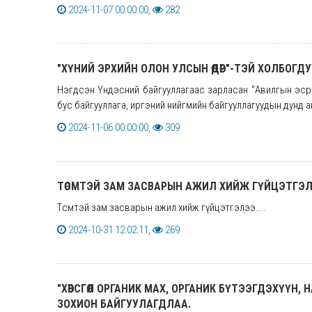
2024-11-07 00:00:00,
282
"ХҮНИЙ ЭРХИЙН ОЛОН УЛСЫН ӨДӨР"-ТЭЙ ХОЛБОГД
Нэгдсэн Үндэсний байгууллагаас зарласан "Авилгын эсрэг 
бус байгууллага, иргэний нийгмийн байгууллагуудын дунд а
2024-11-06 00:00:00,
309
ТӨСМТЭЙ ЗАМ ЗАСВАРЫН АЖИЛ ХИЙЖ ГҮЙЦЭТГЭЛ
Төсмтэй зам засварын ажил хийж гүйцэтгэлээ....
2024-10-31 12:02:11,
269
"ХӨВСГӨЛ ОРГАНИК МАХ, ОРГАНИК БҮТЭЭГДЭХҮҮН,
ЗОХИОН БАЙГУУЛАГДЛАА.