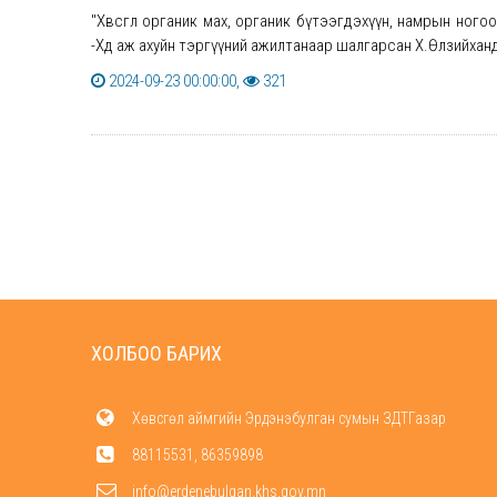
"Хөвсгөл органик мах, органик бүтээгдэхүүн, намрын ного
-Хөдөө аж ахуйн тэргүүний ажилтанаар шалгарсан Х.Өлзийханд
2024-09-23 00:00:00,
321
ХОЛБОО БАРИХ
Хөвсгөл аймгийн Эрдэнэбулган сумын ЗДТГазар
88115531, 86359898
info@erdenebulgan.khs.gov.mn