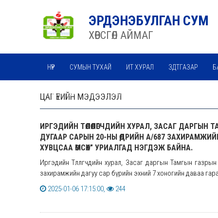
ЭРДЭНЭБУЛГАН СУМ
ХӨВСГӨЛ АЙМАГ
НҮҮР
СУМЫН ТУХАЙ
ИТ ХУРАЛ
ЗДТГАЗАР
Б
ЗАСАГ ДАРГЫН МЭНДЧИЛГЭЭ
ЦАГ ҮЕИЙН МЭДЭЭЛЭЛ
ИРГЭДИЙН ТӨЛӨӨЛӨГЧДИЙН ХУРАЛ, ЗАСАГ ДАРГЫН
ДУГААР САРЫН 20-НЫ ӨДРИЙН А/687 ЗАХИРАМЖИЙ
ХУВЦСАА ӨМСӨХ” УРИАЛГАД НЭГДЭЖ БАЙНА.
Иргэдийн Төлөөлөгчдийн хурал, Засаг даргын Тамгын газр
захирамжийн дагуу сар бүрийн эхний 7 хоногийн даваа гараг
2025-01-06 17:15:00,
244