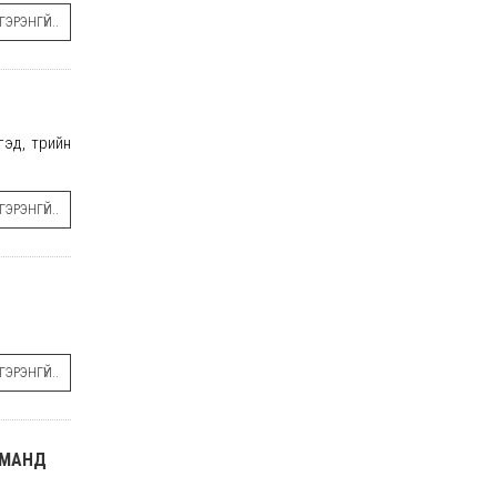
ЭРЭНГҮЙ..
эд, төрийн
ЭРЭНГҮЙ..
ЭРЭНГҮЙ..
СУМАНД