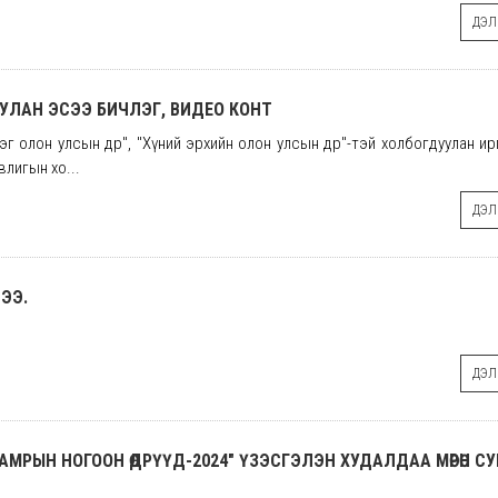
ДЭЛГ
УУЛАН ЭСЭЭ БИЧЛЭГ, ВИДЕО КОНТ
олон улсын өдөр", "Хүний эрхийн олон улсын өдөр"-тэй холбогдуулан ирг
влигын хо...
ДЭЛГ
ЭЭ.
ДЭЛГ
 НАМРЫН НОГООН ӨДРҮҮД-2024" ҮЗЭСГЭЛЭН ХУДАЛДАА МӨРӨН 