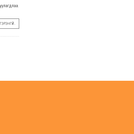
уулагдлаа.
ЭРЭНГҮЙ..