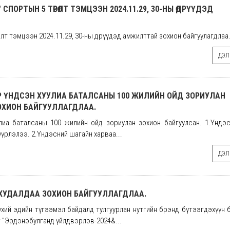
ПОРТЫН 5 ТӨРӨЛТ ТЭМЦЭЭН 2024.11.29, 30-НЫ ӨДРҮҮДЭД
лт тэмцээн 2024.11.29, 30-ны өдрүүдэд амжилттай зохион байгуулагдлаа.
ДЭЛГ
 ҮНДСЭН ХУУЛИА БАТАЛСАНЫ 100 ЖИЛИЙН ОЙД ЗОРИУЛАН
ЗОХИОН БАЙГУУЛЛАГДЛАА.
иа баталсаны 100 жилийн ойд зориулан зохион байгуулсан. 1.Үндэс
үрлэлээ. 2.Үндэсний шагайн харваа...
ДЭЛГ
 ХУДАЛДАА ЗОХИОН БАЙГУУЛЛАГДЛАА.
хий эдийн түгээмэл байдалд тулгуурлан нутгийн брэнд бүтээгдэхүүн 
 "Эрдэнэбулганд үйлдвэрлэв-2024&...