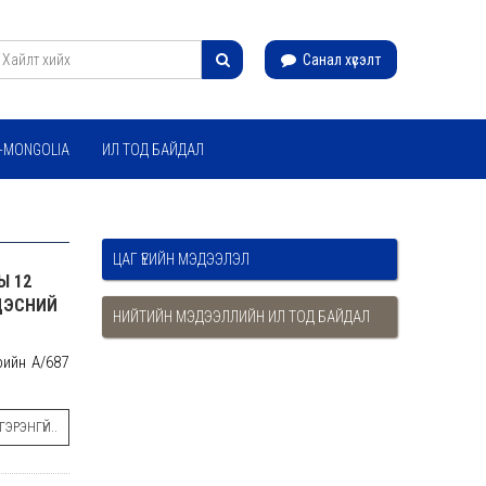
Санал хүсэлт
-MONGOLIA
ИЛ ТОД БАЙДАЛ
ЦАГ ҮЕИЙН МЭДЭЭЛЭЛ
Ы 12
НДЭСНИЙ
НИЙТИЙН МЭДЭЭЛЛИЙН ИЛ ТОД БАЙДАЛ
рийн А/687
ЭРЭНГҮЙ..