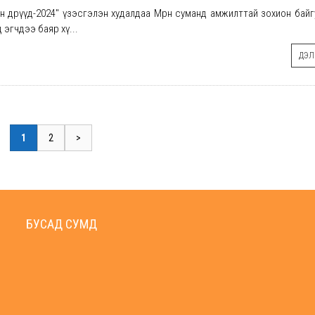
он өдрүүд-2024" үзэсгэлэн худалдаа Мөрөн суманд амжилттай зохион байг
 эгчдээ баяр хү...
ДЭЛГ
1
2
>
БУСАД СУМД